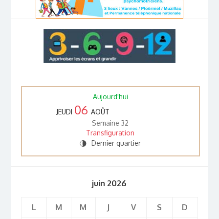
Aujourd'hui
06
JEUDI
AOÛT
Semaine 32
Transfiguration
Dernier quartier
U
juin 2026
L
M
M
J
V
S
D