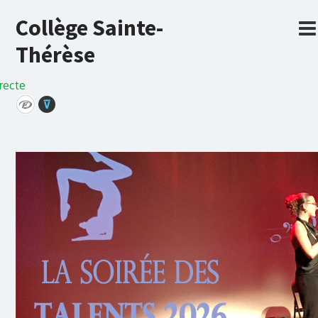
Collège Sainte-
Thérèse
recte
⊽