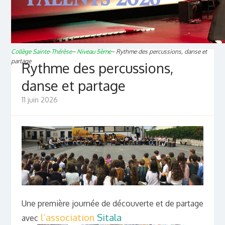
Collège Sainte-Thérèse
~
Niveau 5ème
~
Rythme des percussions, danse et
partage
Rythme des percussions,
danse et partage
11 juin 2026
Une première journée de découverte et de partage
l’association
Sitala
avec