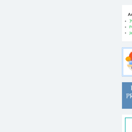
A
3
P
J