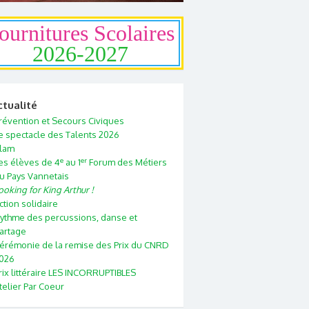
ournitures Scolaires
2026-2027
ctualité
révention et Secours Civiques
e spectacle des Talents 2026
lam
e
er
es élèves de 4
au 1
Forum des Métiers
u Pays Vannetais
ooking for King Arthur !
ction solidaire
ythme des percussions, danse et
artage
érémonie de la remise des Prix du CNRD
026
rix littéraire LES INCORRUPTIBLES
telier Par Coeur