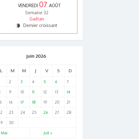
07
VENDREDI
AOÛT
Semaine 32
Gaétan
Dernier croissant
V
juin 2026
L
M
M
J
V
S
D
2
3
4
5
6
7
8
9
10
11
12
13
14
5
16
17
18
19
20
21
22
23
24
25
26
27
28
29
30
 Mai
Juil »