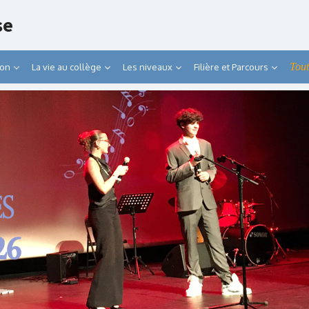
se
Tout
ion
La vie au collège
Les niveaux
Filière et Parcours