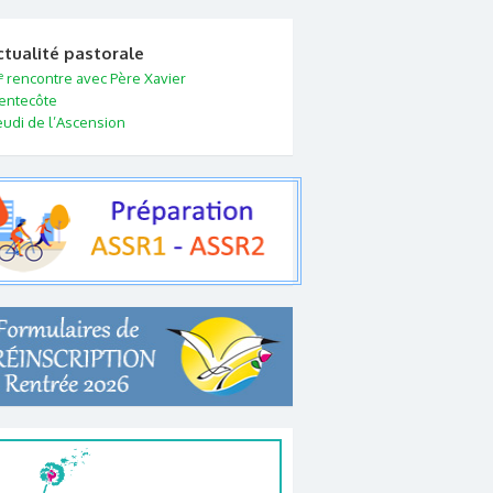
ctualité pastorale
e
rencontre avec Père Xavier
entecôte
eudi de l’Ascension