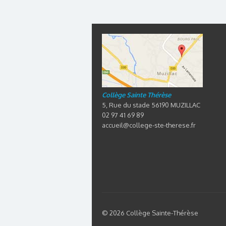
Collège Sainte Thérèse
5, Rue du stade 56190 MUZILLAC
02 97 41 69 89
accueil@college-ste-therese.fr
© 2026 Collège Sainte-Thérèse