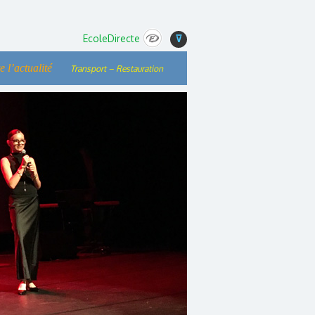
EcoleDirecte
⊽
e l’actualité
Transport – Restauration