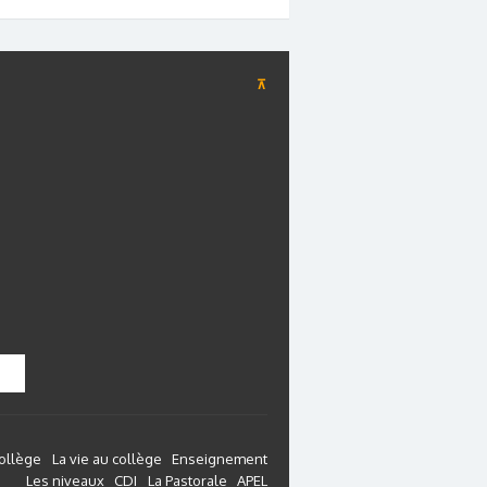
⊼
collège
La vie au collège
Enseignement
Les niveaux
CDI
La Pastorale
APEL