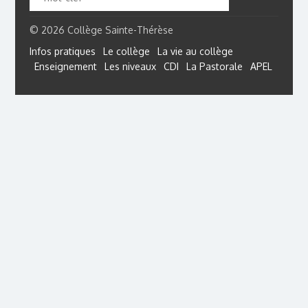
© 2026 Collège Sainte-Thérèse
Infos pratiques
Le collège
La vie au collège
Enseignement
Les niveaux
CDI
La Pastorale
APEL