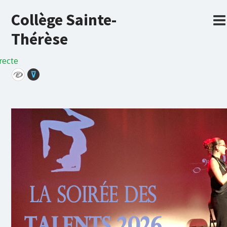
Collège Sainte-
Thérèse
recte
⊽