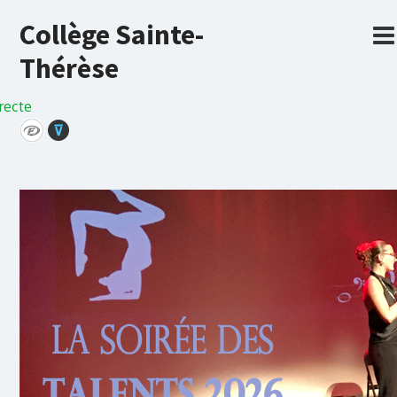
Collège Sainte-
Thérèse
recte
⊽