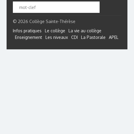
© 2026 Collège Sainte-Thérèse
Infos pratiques
Le collège
La vie au collège
Enseignement
Les niveaux
CDI
La Pastorale
APEL