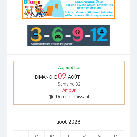
Aujourd'hui
09
DIMANCHE
AOÛT
Semaine 32
Amour
Dernier croissant
X
août 2026
L
M
M
J
V
S
D