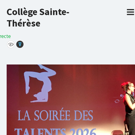
Collège Sainte-
Thérèse
recte
⊽