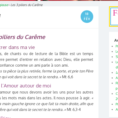
gieuse
~
Les 3 piliers du Carême
F
e
18
FÉV
piliers du Carême
A
trer dans ma vie
P
L
les, de chants ou de lecture de la Bible est un temps
S
ère permet d’entrer en relation avec Dieu, elle permet
L
e confiance comme un ami parle à son ami.
d
ns ta pièce la plus retirée, ferme la porte, et prie ton Père
L
 qui voit dans le secret te le rendra. »
Mt 6,6
A
R
l’Amour autour de moi
p
amour que nous devons avoir les uns pour les autres
C
ns les mots mais dans les actes. Il nous pousse à agir.
«
2
a main gauche ignore ce que fait ta main droite, afin que
P
re qui voit dans le secret te le rendra. »
Mt 6,3-4
A