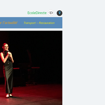
EcoleDirecte
⊽
e l’actualité
Transport – Restauration