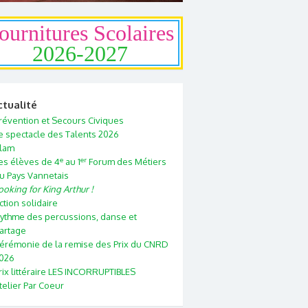
ournitures Scolaires
2026-2027
ctualité
révention et Secours Civiques
e spectacle des Talents 2026
lam
e
er
es élèves de 4
au 1
Forum des Métiers
u Pays Vannetais
ooking for King Arthur !
ction solidaire
ythme des percussions, danse et
artage
érémonie de la remise des Prix du CNRD
026
rix littéraire LES INCORRUPTIBLES
telier Par Coeur