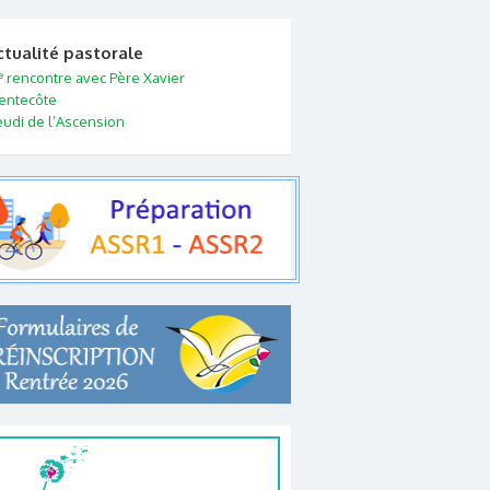
ctualité pastorale
e
rencontre avec Père Xavier
entecôte
eudi de l’Ascension