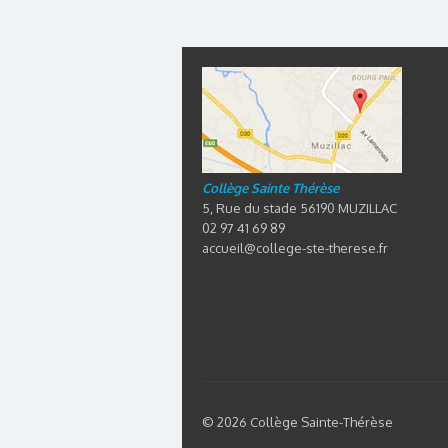
Collège Sainte Thérèse
5, Rue du stade 56190 MUZILLAC
02 97 41 69 89
accueil@college-ste-therese.fr
© 2026 Collège Sainte-Thérèse