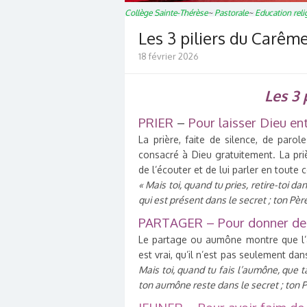
Collège Sainte-Thérèse
~
Pastorale
~
Education reli
Les 3 piliers du Carêm
18 février 2026
Les 3 
PRIER
–
Pour laisser Dieu en
La prière, faite de silence, de paro
consacré à Dieu gratuitement. La pri
de l’écouter et de lui parler en tout
« Mais toi, quand tu pries, retire-toi da
qui est présent dans le secret ; ton Père
PARTAGER – Pour donner de 
Le partage ou aumône montre que l’
est vrai, qu’il n’est pas seulement da
Mais toi, quand tu fais l’aumône, que t
ton aumône reste dans le secret ; ton Pè