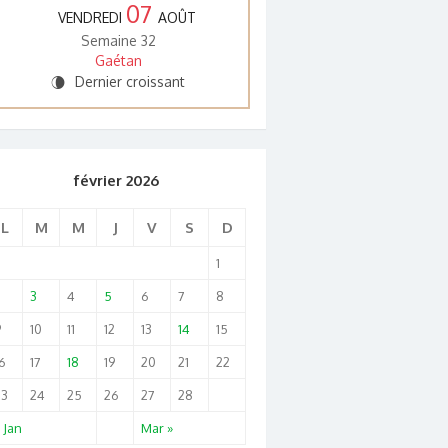
07
VENDREDI
AOÛT
Semaine 32
Gaétan
Dernier croissant
V
février 2026
L
M
M
J
V
S
D
1
2
3
4
5
6
7
8
9
10
11
12
13
14
15
6
17
18
19
20
21
22
23
24
25
26
27
28
 Jan
Mar »