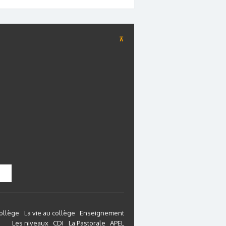
⊼
collège
La vie au collège
Enseignement
Les niveaux
CDI
La Pastorale
APEL