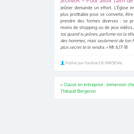
JEUNER – Pour avoir faim de
Jeûner demande un effort. L’Église in
plus profitable pour se convertir, êtr
prendre des formes diverses : se pri
moins de shopping ou de jeux vidéos…
toi, quand tu jeûnes, parfume-toi la tête
des hommes, mais seulement de ton Pèr
plus secret te le rendra. »
Mt 6,17-18
Publié par Pauline DE PARSEVAL
«
Classe en entreprise : immersion ch
Thibault Bergeron