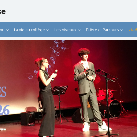
se
Tout
ion
La vie au collège
Les niveaux
Filière et Parcours