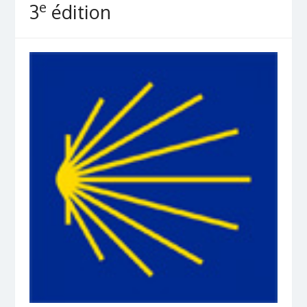
e
3
édition