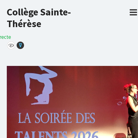
Collège Sainte-
Thérèse
recte
⊽