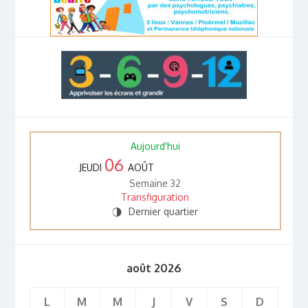
Aujourd'hui
06
JEUDI
AOÛT
Semaine 32
Transfiguration
Dernier quartier
T
août 2026
L
M
M
J
V
S
D