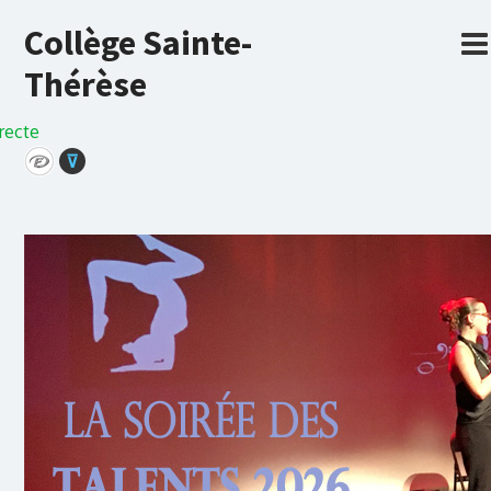
Collège Sainte-
Thérèse
recte
⊽