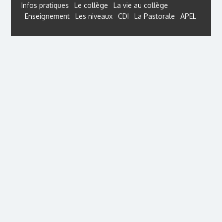
Infos pratiques
Le collège
La vie au collège
Enseignement
Les niveaux
CDI
La Pastorale
APEL