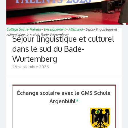
Collège Sainte-Thérèse
~
Enseignement
~
Allemand
~
Séjour linguistique et
culturel dans le sud du Bade-Wurtemberg
Séjour linguistique et culturel
dans le sud du Bade-
Wurtemberg
26 septembre 2025
Échange scolaire avec le GMS Schule
Argenbühl
*