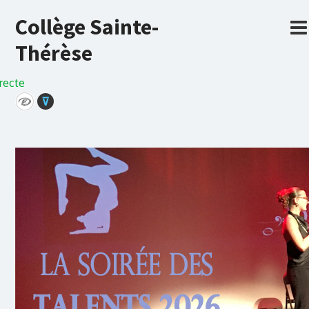
Collège Sainte-
Thérèse
recte
⊽