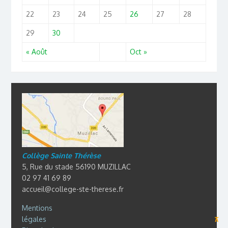
22
23
24
25
26
27
28
29
30
« Août
Oct »
Collège Sainte Thérèse
5, Rue du stade 56190 MUZILLAC
02 97 41 69 89
accueil@college-ste-therese.fr
Mentions
légales
⊼