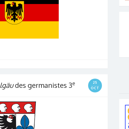
e
25
lgäu
des germanistes 3
OCT