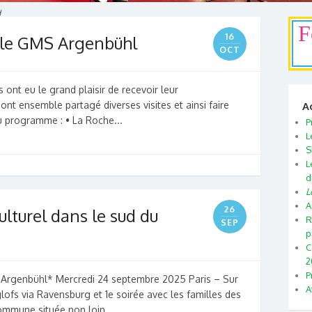
d
F
16
 le GMS Argenbühl
OCT
 ont eu le grand plaisir de recevoir leur
nt ensemble partagé diverses visites et ainsi faire
A
Au programme : • La Roche...
P
L
S
L
d
L
A
26
culturel dans le sud du
R
SEP
p
C
2
P
 Argenbühl* Mercredi 24 septembre 2025 Paris – Sur
A
lofs via Ravensburg et 1e soirée avec les familles des
mmune située non loin...