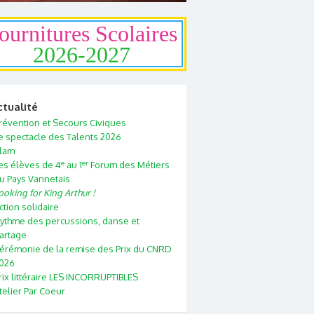
ournitures Scolaires
2026-2027
ctualité
révention et Secours Civiques
e spectacle des Talents 2026
lam
e
er
es élèves de 4
au 1
Forum des Métiers
u Pays Vannetais
ooking for King Arthur !
ction solidaire
ythme des percussions, danse et
artage
érémonie de la remise des Prix du CNRD
026
rix littéraire LES INCORRUPTIBLES
telier Par Coeur