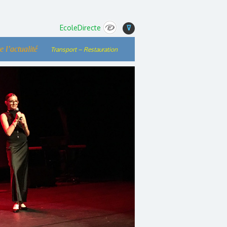
EcoleDirecte
⊽
e l’actualité
Transport – Restauration