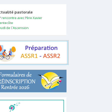
ctualité pastorale
e
rencontre avec Père Xavier
entecôte
eudi de l’Ascension