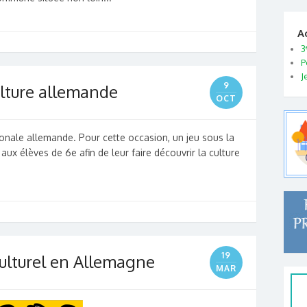
A
3
P
J
9
ulture allemande
OCT
tionale allemande. Pour cette occasion, un jeu sous la
ux élèves de 6e afin de leur faire découvrir la culture
19
 culturel en Allemagne
MAR