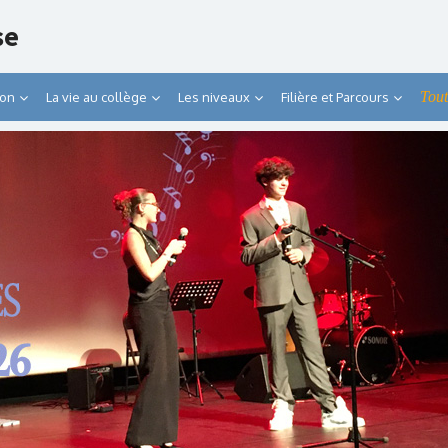
se
Tout
ion
La vie au collège
Les niveaux
Filière et Parcours