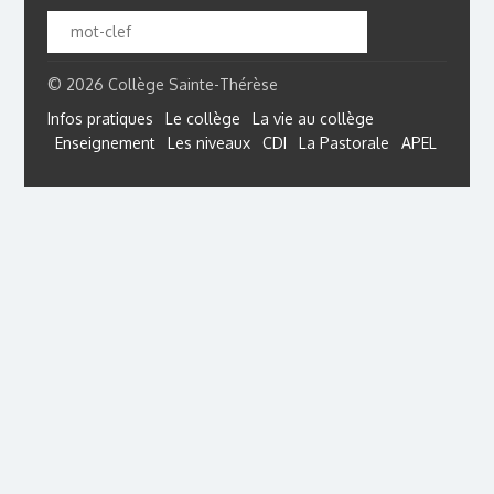
© 2026 Collège Sainte-Thérèse
Infos pratiques
Le collège
La vie au collège
Enseignement
Les niveaux
CDI
La Pastorale
APEL