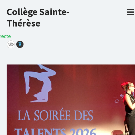
Collège Sainte-
Thérèse
recte
⊽