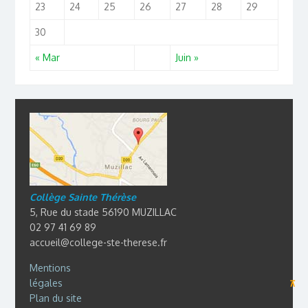
23
24
25
26
27
28
29
30
« Mar
Juin »
Collège Sainte Thérèse
5, Rue du stade 56190 MUZILLAC
02 97 41 69 89
accueil@college-ste-therese.fr
Mentions
légales
⊼
Plan du site