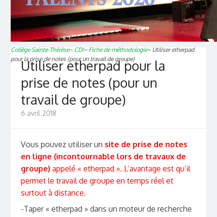
Collège Sainte-Thérèse
~
CDI
~
Fiche de méthodologie
~
Utiliser etherpad
pour la prise de notes (pour un travail de groupe)
Utiliser etherpad pour la
prise de notes (pour un
travail de groupe)
6 avril 2018
Vous pouvez utiliser un
site de prise de notes
en ligne (incontournable lors de travaux de
groupe)
appelé « etherpad ». L’avantage est qu’il
permet le travail de groupe en temps réel et
surtout à distance.
-Taper « etherpad » dans un moteur de recherche