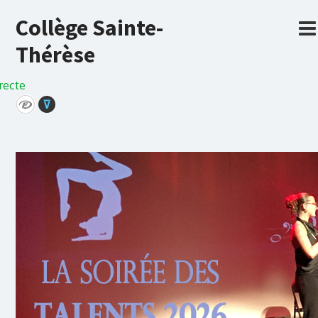
Collège Sainte-
Thérèse
recte
⊽