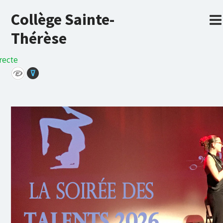
Collège Sainte-
Thérèse
recte
⊽