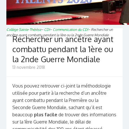
Collège Sainte-Thérèse
~
CDI
~
Communication du CDI
~
Rechercher un
ancêtre ayant combattu pendant la 1ère ou la 2nde Guerre Mondiale
Rechercher un ancêtre ayant
combattu pendant la 1ère ou
la 2nde Guerre Mondiale
13 novembre 2018
Vous pouvez retrouver ci-joint la méthodologie
utilisée pour partir à la recherche d’un ancêtre
ayant combattu pendant la Première ou la
Seconde Guerre Mondiale, sachant qu’il est
beaucoup
plus facile
de trouver des informations
sur la 1ère Guerre Mondiale, le délai de