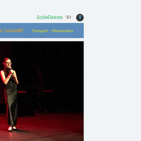
EcoleDirecte
⊽
e l’actualité
Transport – Restauration