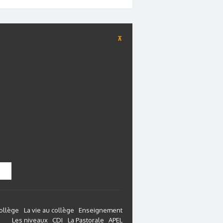
⊼
collège
La vie au collège
Enseignement
Les niveaux
CDI
La Pastorale
APEL