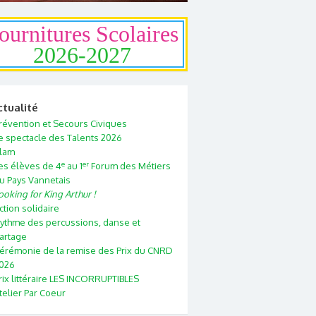
ournitures Scolaires
2026-2027
ctualité
révention et Secours Civiques
e spectacle des Talents 2026
lam
e
er
es élèves de 4
au 1
Forum des Métiers
u Pays Vannetais
ooking for King Arthur !
ction solidaire
ythme des percussions, danse et
artage
érémonie de la remise des Prix du CNRD
026
rix littéraire LES INCORRUPTIBLES
telier Par Coeur