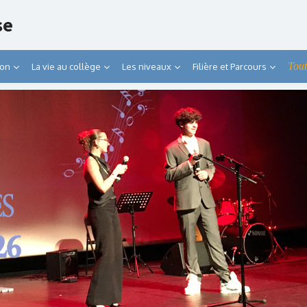
se
Tout
ion
La vie au collège
Les niveaux
Filière et Parcours