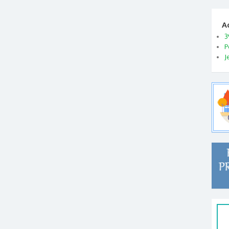
A
3
P
J