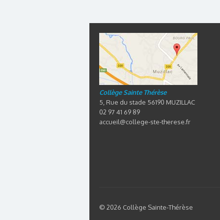
Collège Sainte Thérèse
5, Rue du stade 56190 MUZILLAC
02 97 41 69 89
accueil@college-ste-therese.fr
© 2026 Collège Sainte-Thérèse