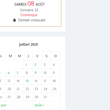
08
SAMEDI
AOÛT
Semaine 32
Dominique
Dernier croissant
W
juillet 2021
L
M
M
J
V
S
D
1
2
3
4
5
6
7
8
9
10
11
2
13
14
15
16
17
18
9
20
21
22
23
24
25
26
27
28
29
30
31
 Juin
Août »