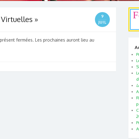
F
9
Virtuelles »
JUIL
 présent fermées. Les prochaines auront lieu au
A
P
L
S
L
d
L
A
R
p
C
2
P
A