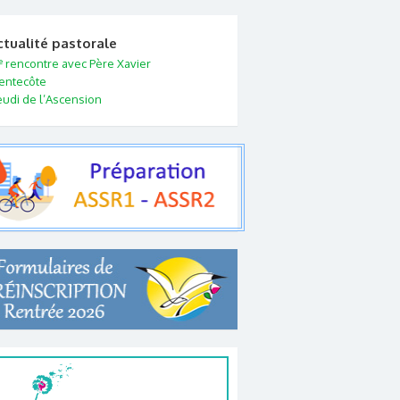
ctualité pastorale
e
rencontre avec Père Xavier
entecôte
eudi de l’Ascension