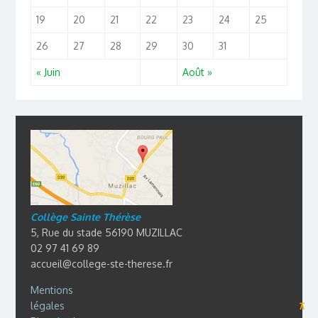
19
20
21
22
23
24
25
26
27
28
29
30
31
« Juin
Août »
Collège Sainte Thérèse
5, Rue du stade 56190 MUZILLAC
02 97 41 69 89
accueil@college-ste-therese.fr
Mentions
légales
⊼