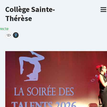
Collège Sainte-
Thérèse
recte
⊽