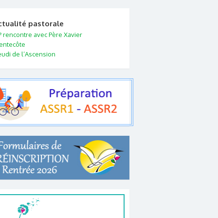
ctualité pastorale
e
rencontre avec Père Xavier
entecôte
eudi de l’Ascension