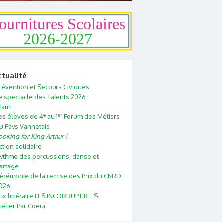
ournitures Scolaires
2026-2027
ctualité
révention et Secours Civiques
e spectacle des Talents 2026
lam
e
er
es élèves de 4
au 1
Forum des Métiers
u Pays Vannetais
ooking for King Arthur !
ction solidaire
ythme des percussions, danse et
artage
érémonie de la remise des Prix du CNRD
026
rix littéraire LES INCORRUPTIBLES
telier Par Coeur