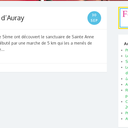
F
30
 d’Auray
SEP
de 5ème ont découvert le sanctuaire de Sainte Anne
 débuté par une marche de 5 km qui les a menés de
A
...
P
L
S
L
d
L
A
R
p
C
2
P
A