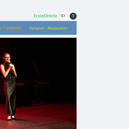
EcoleDirecte
⊽
e l’actualité
Transport – Restauration