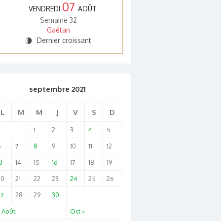
07
VENDREDI
AOÛT
Semaine 32
Gaétan
Dernier croissant
V
septembre 2021
L
M
M
J
V
S
D
1
2
3
4
5
6
7
8
9
10
11
12
3
14
15
16
17
18
19
20
21
22
23
24
25
26
27
28
29
30
 Août
Oct »