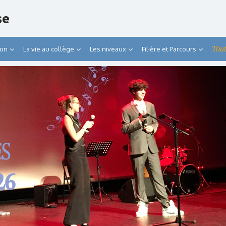
se
Tout
ion
La vie au collège
Les niveaux
Filière et Parcours