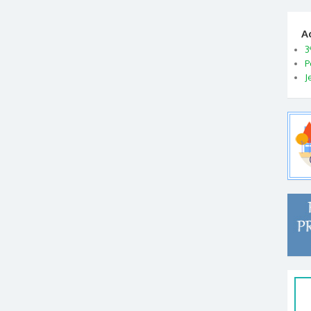
A
3
P
J