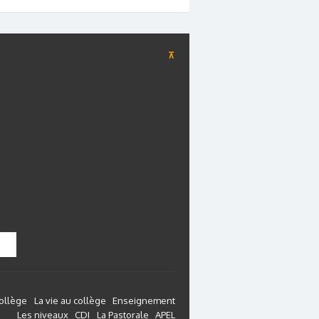
⊼
collège
La vie au collège
Enseignement
Les niveaux
CDI
La Pastorale
APEL