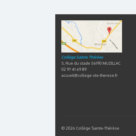
Collège Sainte Thérèse
5, Rue du stade 56190 MUZILLAC
02 97 41 69 89
accueil@college-ste-therese.fr
© 2026 Collège Sainte-Thérèse