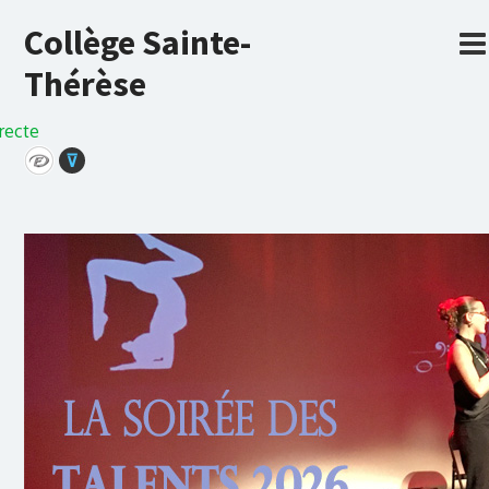
Collège Sainte-
Thérèse
recte
⊽