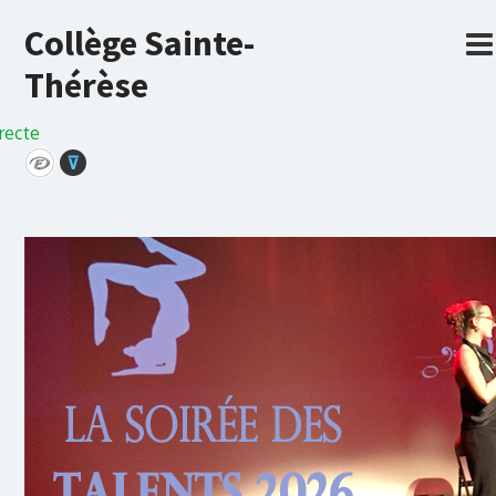
Collège Sainte-
Thérèse
recte
⊽