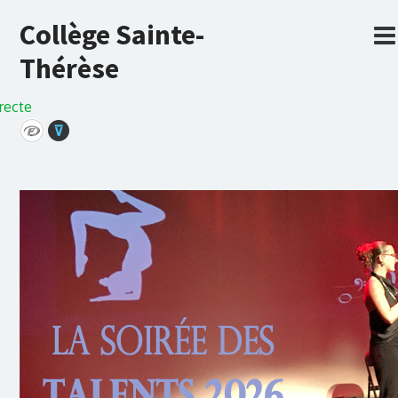
Collège Sainte-
Thérèse
recte
⊽