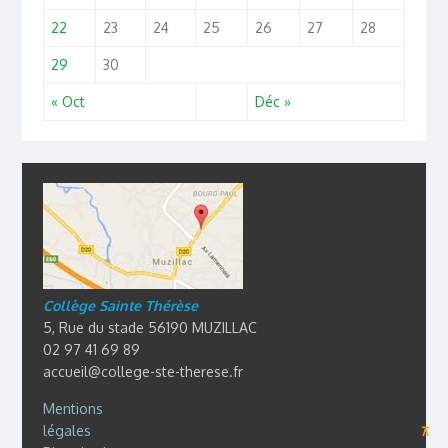
22
23
24
25
26
27
28
29
30
« Oct
Déc »
Collège Sainte Thérèse
5, Rue du stade 56190 MUZILLAC
02 97 41 69 89
accueil@college-ste-therese.fr
Mentions
légales
⊼