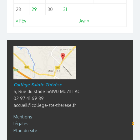
28
29
30
31
« Fév
Avr »
Collège Sainte Thérèse
5, Rue du stade 56190 MUZILLAC
02 97 41 69 89
accueil@college-ste-therese.fr
Mentions
légales
⊼
Plan du site