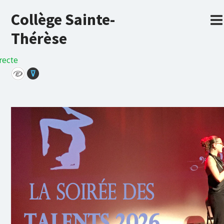
Collège Sainte-
Thérèse
recte
⊽