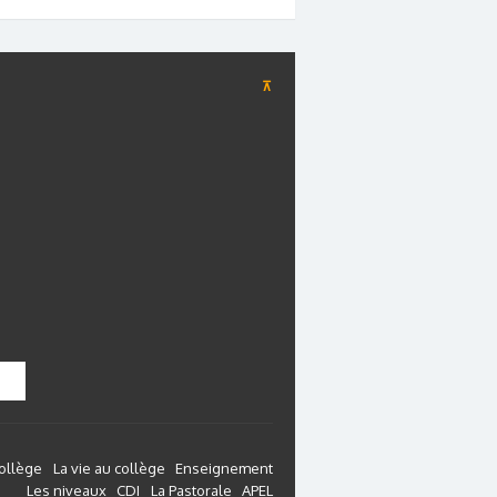
⊼
collège
La vie au collège
Enseignement
Les niveaux
CDI
La Pastorale
APEL