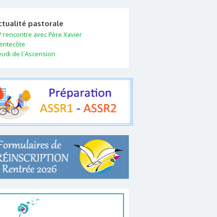
ctualité pastorale
e
rencontre avec Père Xavier
entecôte
eudi de l’Ascension