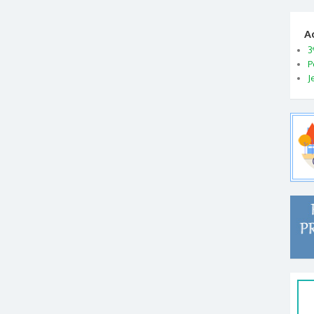
A
3
P
J