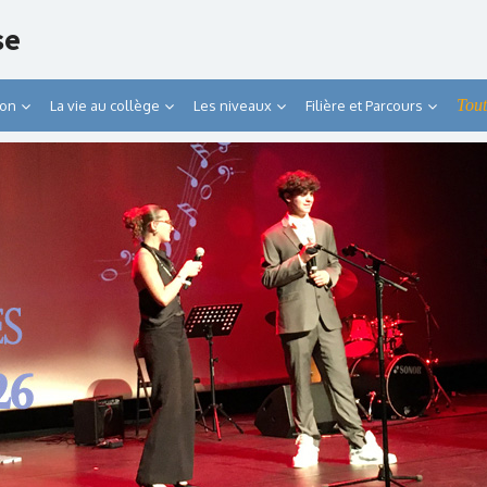
se
Tout
ion
La vie au collège
Les niveaux
Filière et Parcours