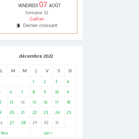
07
VENDREDI
AOÛT
Semaine 32
Gaétan
Dernier croissant
V
décembre 2022
L
M
M
J
V
S
D
1
2
3
4
5
6
7
8
9
10
11
2
13
14
15
16
17
18
9
20
21
22
23
24
25
26
27
28
29
30
31
« Nov
Jan »