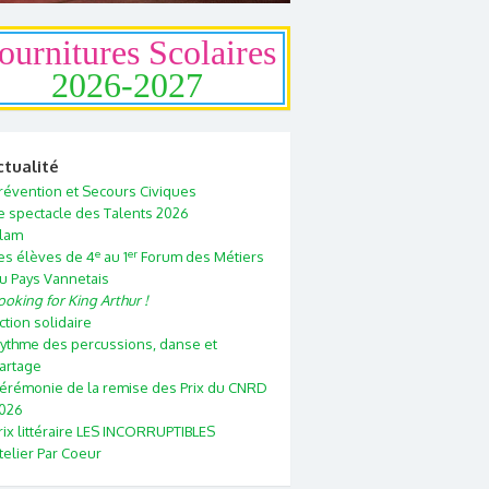
ournitures Scolaires
2026-2027
ctualité
révention et Secours Civiques
e spectacle des Talents 2026
lam
e
er
es élèves de 4
au 1
Forum des Métiers
u Pays Vannetais
ooking for King Arthur !
ction solidaire
ythme des percussions, danse et
artage
érémonie de la remise des Prix du CNRD
026
rix littéraire LES INCORRUPTIBLES
telier Par Coeur