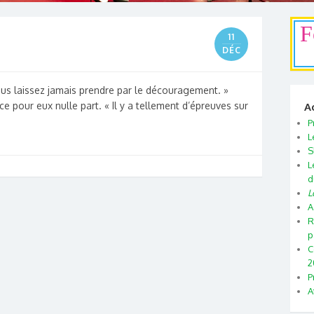
F
11
DÉC
ous laissez jamais prendre par le découragement. »
ce pour eux nulle part. « Il y a tellement d’épreuves sur
A
P
L
S
L
d
L
A
R
p
C
2
P
A