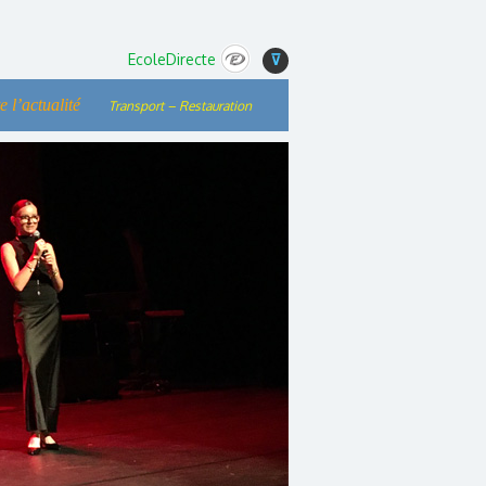
EcoleDirecte
⊽
e l’actualité
Transport – Restauration