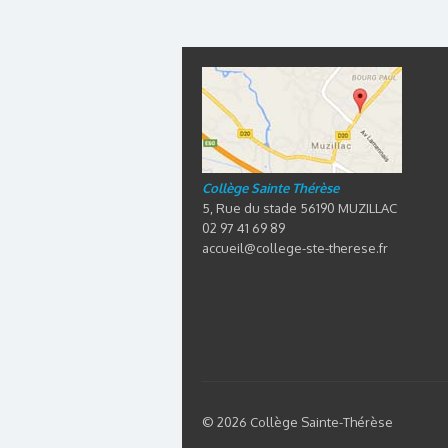
Collège Sainte Thérèse
5, Rue du stade 56190 MUZILLAC
02 97 41 69 89
accueil@college-ste-therese.fr
© 2026 Collège Sainte-Thérèse