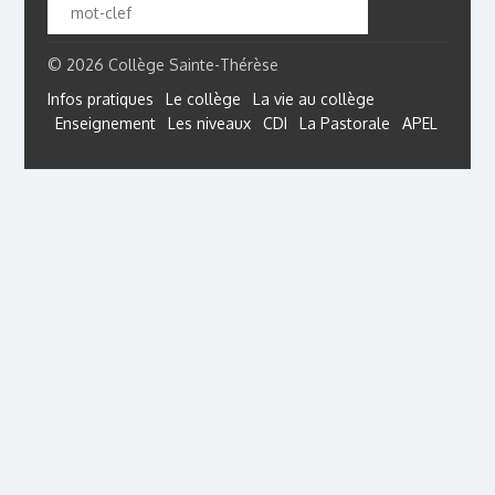
© 2026 Collège Sainte-Thérèse
Infos pratiques
Le collège
La vie au collège
Enseignement
Les niveaux
CDI
La Pastorale
APEL