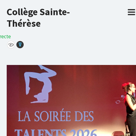
Collège Sainte-
Thérèse
recte
⊽