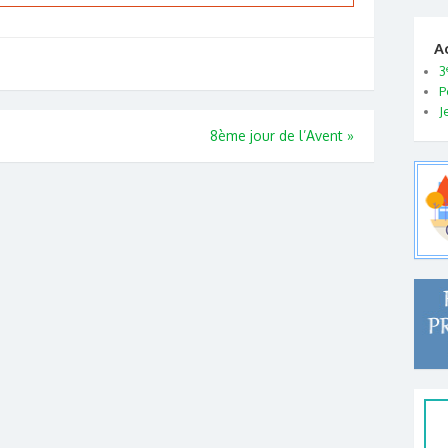
A
3
P
J
8ème jour de l’Avent
»