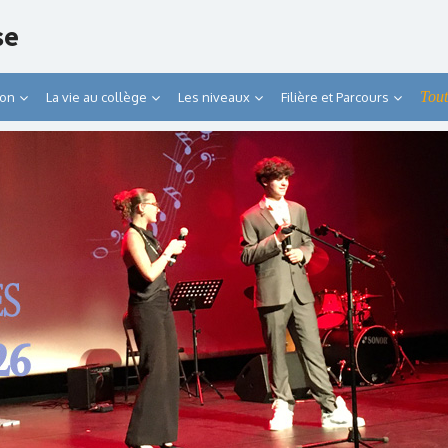
se
Tout
ion
La vie au collège
Les niveaux
Filière et Parcours