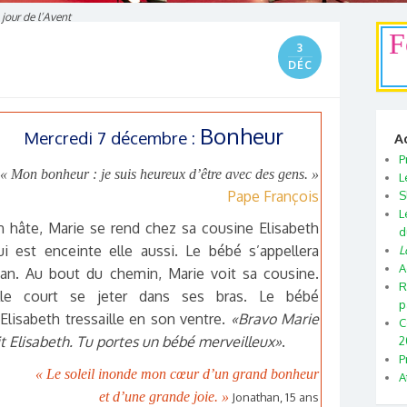
jour de l’Avent
F
3
DÉC
Bonheur
Mercredi 7 décembre :
A
P
« Mon bonheur : je suis heureux d’être avec des gens. »
L
Pape François
S
L
n hâte, Marie se rend chez sa cousine Elisabeth
d
ui est enceinte elle aussi. Le bébé s’appellera
L
A
ean. Au bout du chemin, Marie voit sa cousine.
R
lle court se jeter dans ses bras. Le bébé
p
’Elisabeth tressaille en son ventre.
«Bravo Marie
C
it Elisabeth. Tu portes un bébé merveilleux»
.
2
P
« Le soleil inonde mon cœur d’un grand bonheur
A
et d’une grande joie. »
Jonathan, 15 ans