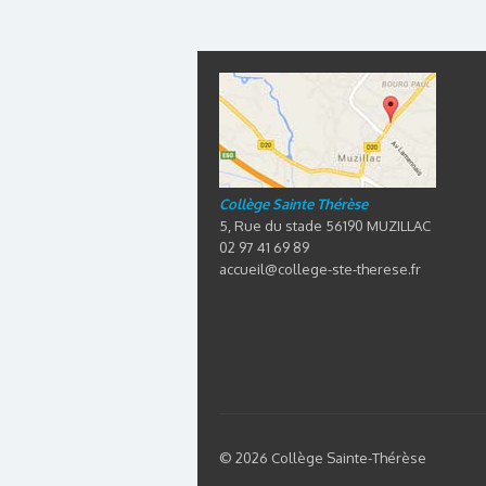
Collège Sainte Thérèse
5, Rue du stade 56190 MUZILLAC
02 97 41 69 89
accueil@college-ste-therese.fr
© 2026 Collège Sainte-Thérèse