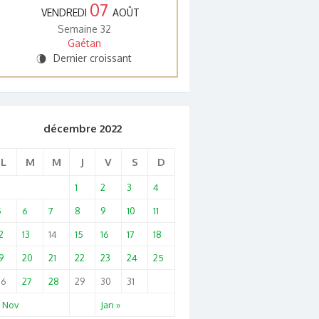
07
VENDREDI
AOÛT
Semaine 32
Gaétan
Dernier croissant
V
décembre 2022
L
M
M
J
V
S
D
1
2
3
4
5
6
7
8
9
10
11
2
13
14
15
16
17
18
9
20
21
22
23
24
25
26
27
28
29
30
31
« Nov
Jan »