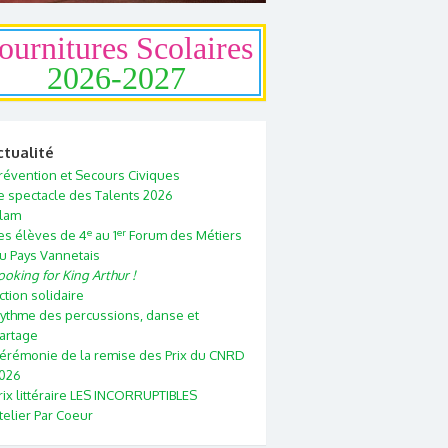
ournitures Scolaires
2026-2027
ctualité
révention et Secours Civiques
e spectacle des Talents 2026
lam
e
er
es élèves de 4
au 1
Forum des Métiers
u Pays Vannetais
ooking for King Arthur !
ction solidaire
ythme des percussions, danse et
artage
érémonie de la remise des Prix du CNRD
026
rix littéraire LES INCORRUPTIBLES
telier Par Coeur