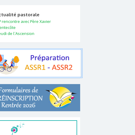
ctualité pastorale
e
rencontre avec Père Xavier
entecôte
eudi de l’Ascension