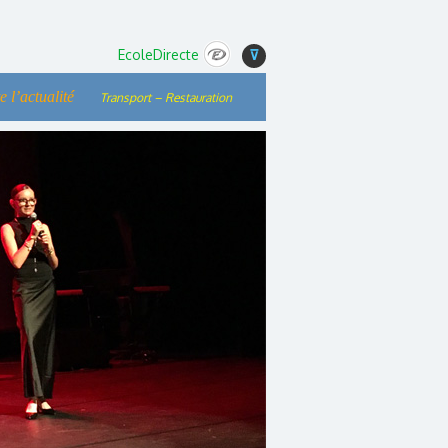
EcoleDirecte
⊽
e l’actualité
Transport – Restauration