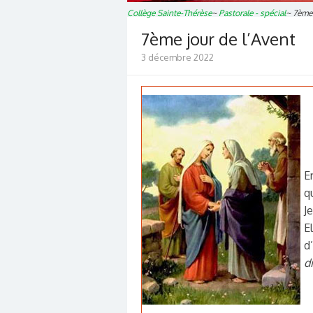
Collège Sainte-Thérèse
~
Pastorale - spécial
~
7ème 
7ème jour de l’Avent
3 décembre 2022
E
q
J
E
d
d