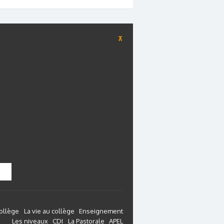
⊼
collège
La vie au collège
Enseignement
Les niveaux
CDI
La Pastorale
APEL