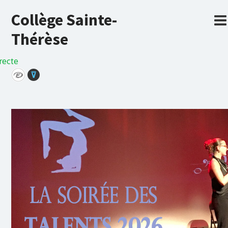
Collège Sainte-
Thérèse
recte
⊽