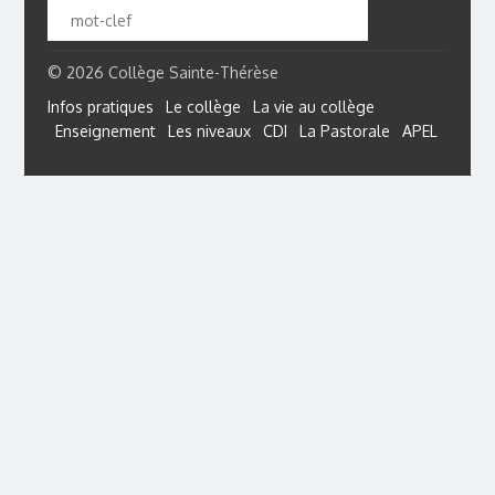
© 2026 Collège Sainte-Thérèse
Infos pratiques
Le collège
La vie au collège
Enseignement
Les niveaux
CDI
La Pastorale
APEL