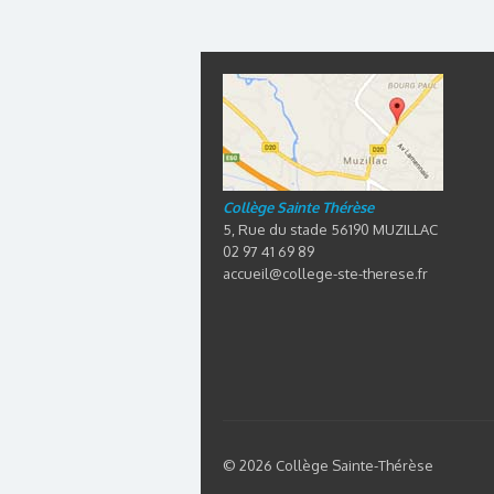
Collège Sainte Thérèse
5, Rue du stade 56190 MUZILLAC
02 97 41 69 89
accueil@college-ste-therese.fr
© 2026 Collège Sainte-Thérèse