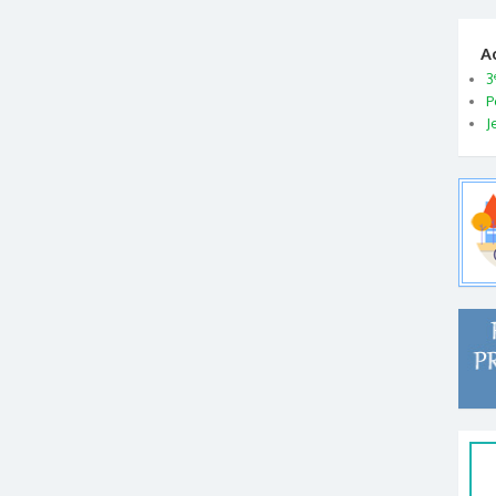
A
3
P
J