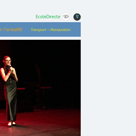
EcoleDirecte
⊽
e l’actualité
Transport – Restauration