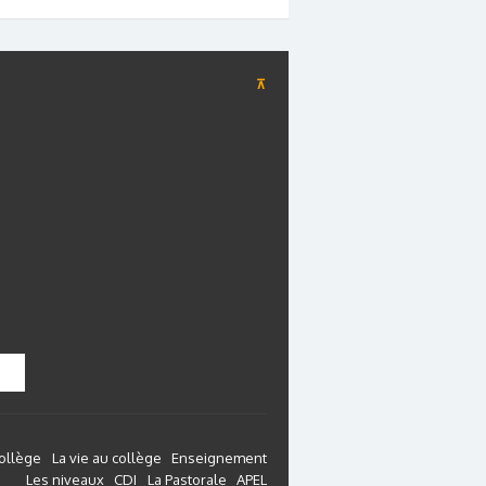
⊼
collège
La vie au collège
Enseignement
Les niveaux
CDI
La Pastorale
APEL