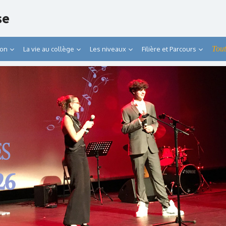
se
Tout
ion
La vie au collège
Les niveaux
Filière et Parcours