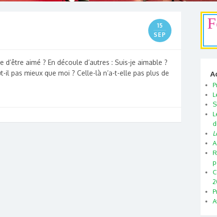
F
15
SEP
e d’être aimé ? En découle d’autres : Suis-je aimable ?
t-il pas mieux que moi ? Celle-là n’a-t-elle pas plus de
A
P
L
S
L
d
L
A
R
p
C
2
P
A