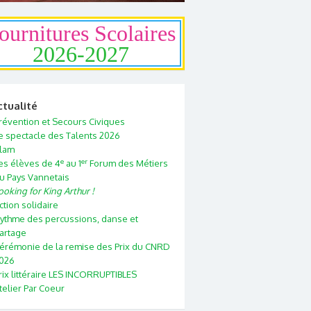
ournitures Scolaires
2026-2027
ctualité
révention et Secours Civiques
e spectacle des Talents 2026
lam
e
er
es élèves de 4
au 1
Forum des Métiers
u Pays Vannetais
ooking for King Arthur !
ction solidaire
ythme des percussions, danse et
artage
érémonie de la remise des Prix du CNRD
026
rix littéraire LES INCORRUPTIBLES
telier Par Coeur