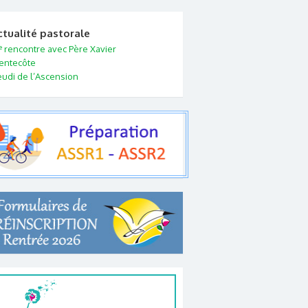
ctualité pastorale
e
rencontre avec Père Xavier
entecôte
eudi de l’Ascension