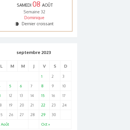
08
SAMEDI
AOÛT
Semaine 32
Dominique
Dernier croissant
W
septembre 2023
L
M
M
J
V
S
D
1
2
3
4
5
6
7
8
9
10
1
12
13
14
15
16
17
8
19
20
21
22
23
24
25
26
27
28
29
30
 Août
Oct »