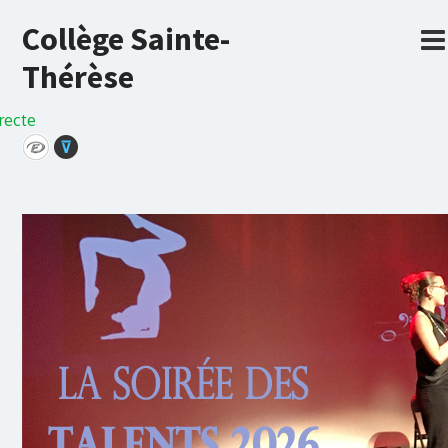
Collège Sainte-
Thérèse
recte
⊽