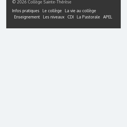
© 2026 Collège Sainte-Thérèse
Infos pratiques
Le collège
La vie au collège
Enseignement
Les niveaux
CDI
La Pastorale
APEL