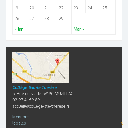
19
20
21
22
23
24
25
26
27
28
29
« Jan
Mar »
Collège Sainte Thérèse
5, Rue du stade 56190 MUZILLAC
02 97 41 69 89
accueil@college-ste-therese.fr
Mentions
légales
⊼