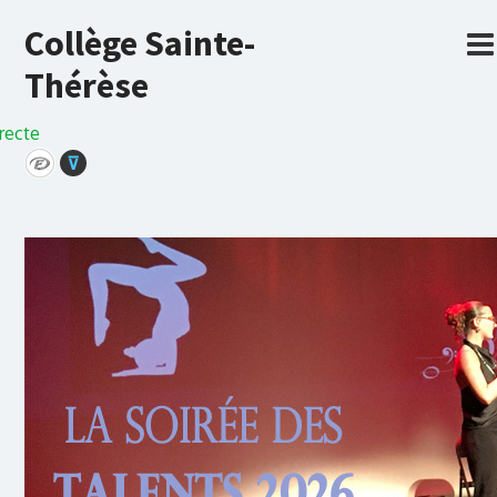
Collège Sainte-
Thérèse
recte
⊽