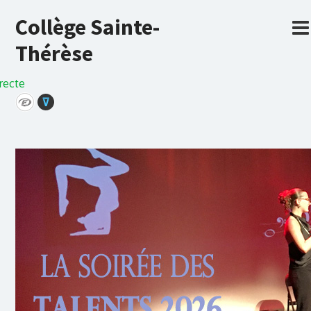
Collège Sainte-
Thérèse
recte
⊽