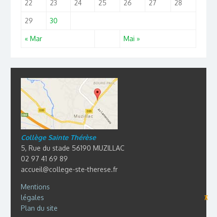
22
23
24
25
26
27
28
29
30
« Mar
Mai »
Collège Sainte Thérèse
5, Rue du stade 56190 MUZILLAC
02 97 41 69 89
accueil@college-ste-therese.fr
Mentions
légales
⊼
Plan du site