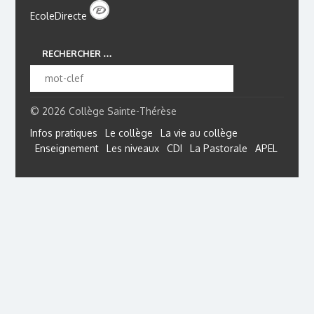
EcoleDirecte
RECHERCHER …
© 2026 Collège Sainte-Thérèse
Infos pratiques
Le collège
La vie au collège
Enseignement
Les niveaux
CDI
La Pastorale
APEL