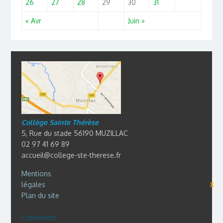
26
27
28
29
30
31
« Avr
Juin »
Collège Sainte Thérèse
5, Rue du stade 56190 MUZILLAC
02 97 41 69 89
accueil@college-ste-therese.fr
Mentions
légales
⊼
Plan du site
Connexion