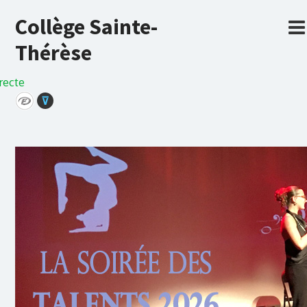
Collège Sainte-
Thérèse
recte
⊽