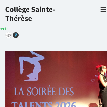
Collège Sainte-
Thérèse
recte
⊽