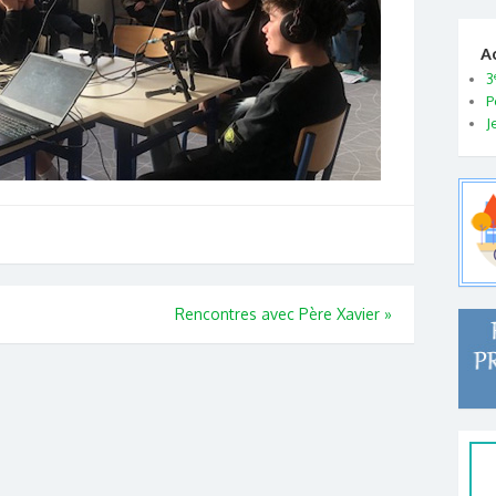
A
3
P
J
Rencontres avec Père Xavier
»