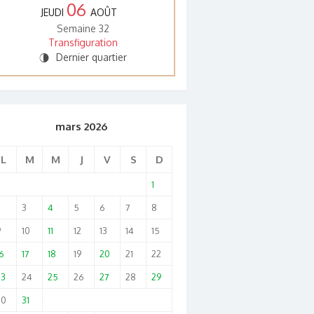
06
JEUDI
AOÛT
Semaine 32
Transfiguration
Dernier quartier
U
mars 2026
L
M
M
J
V
S
D
1
2
3
4
5
6
7
8
9
10
11
12
13
14
15
6
17
18
19
20
21
22
23
24
25
26
27
28
29
30
31