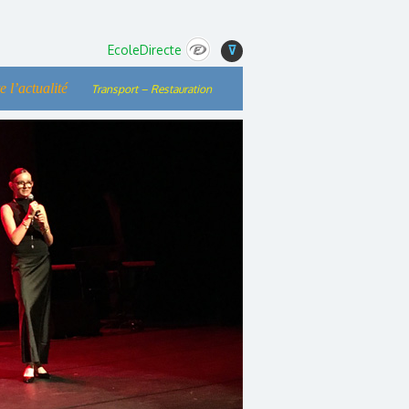
EcoleDirecte
⊽
e l’actualité
Transport – Restauration