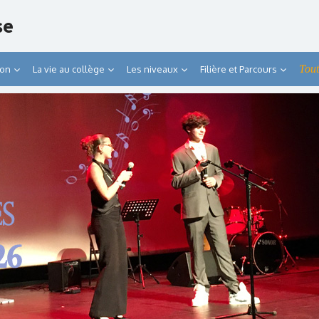
se
Tout
ion
La vie au collège
Les niveaux
Filière et Parcours