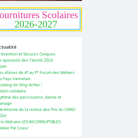
ournitures Scolaires
2026-2027
ctualité
révention et Secours Civiques
e spectacle des Talents 2026
lam
e
er
es élèves de 4
au 1
Forum des Métiers
u Pays Vannetais
ooking for King Arthur !
ction solidaire
ythme des percussions, danse et
artage
érémonie de la remise des Prix du CNRD
026
rix littéraire LES INCORRUPTIBLES
telier Par Coeur