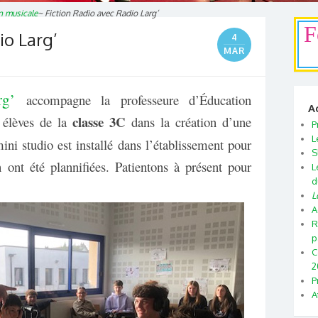
n musicale
~
Fiction Radio avec Radio Larg’
F
io Larg’
4
MAR
rg’
accompagne la professeure d’Éducation
A
classe 3C
 élèves de la
dans la création d’une
P
L
ini studio est installé dans l’établissement pour
S
h ont été plannifiées. Patientons à présent pour
L
d
L
A
R
p
C
2
P
A