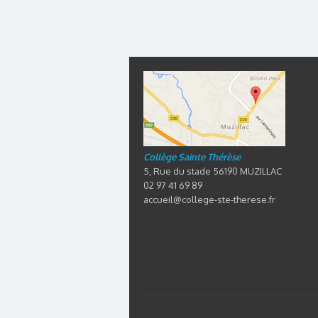
Collège Sainte Thérèse
5, Rue du stade 56190 MUZILLAC
02 97 41 69 89
accueil@college-ste-therese.fr