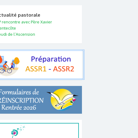
ctualité pastorale
e
rencontre avec Père Xavier
entecôte
eudi de l’Ascension