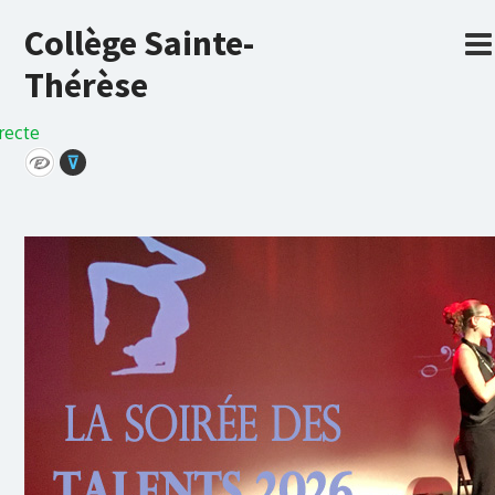
Collège Sainte-
Thérèse
recte
⊽