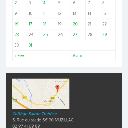
2
3
4
5
6
7
8
9
10
11
12
13
14
15
16
17
18
19
20
21
22
23
24
25
26
27
28
29
30
31
« Fév
Avr »
Collège Sainte Thérèse
5, Rue du stade 56190 MUZILLAC
02 97 41 69 89