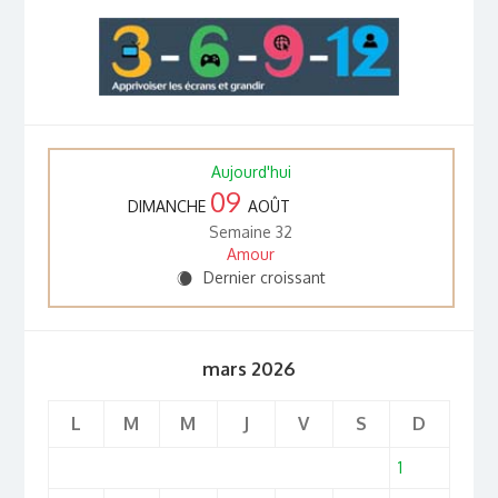
Aujourd'hui
09
DIMANCHE
AOÛT
Semaine 32
Amour
Dernier croissant
X
mars 2026
L
M
M
J
V
S
D
1