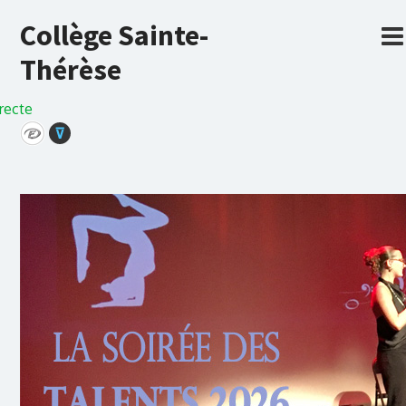
Collège Sainte-
Thérèse
recte
⊽