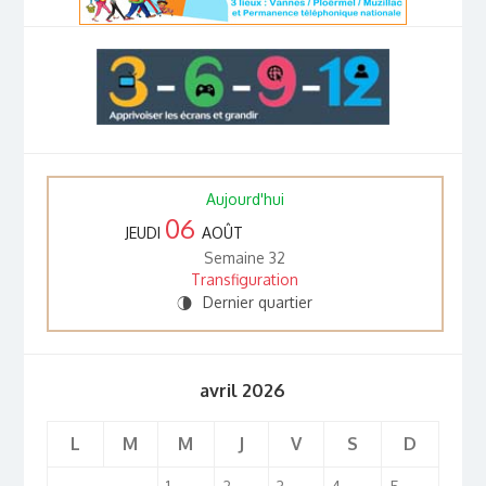
Aujourd'hui
06
JEUDI
AOÛT
Semaine 32
Transfiguration
Dernier quartier
U
avril 2026
L
M
M
J
V
S
D