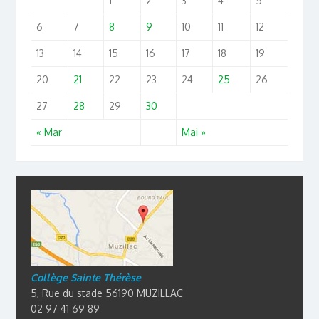
1
2
3
4
5
6
7
8
9
10
11
12
13
14
15
16
17
18
19
20
21
22
23
24
25
26
27
28
29
30
« Mar
Mai »
Collège Sainte Thérèse
5, Rue du stade 56190 MUZILLAC
02 97 41 69 89