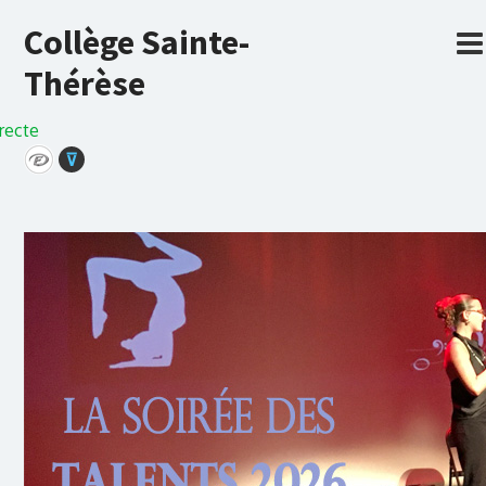
Collège Sainte-
Thérèse
recte
⊽