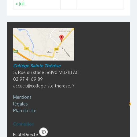
« Juil
Collège Sainte Thérèse
5, Rue du stade 56190 MUZILLAC
02 97 41 69 89
accueil@college-ste-therese.fr
Mentions
légales
⊼
Plan du site
Connexion
EcoleDirecte