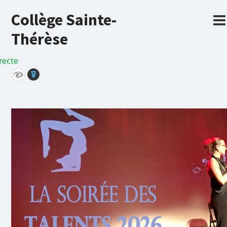
Collège Sainte-
Thérèse
recte
⊽