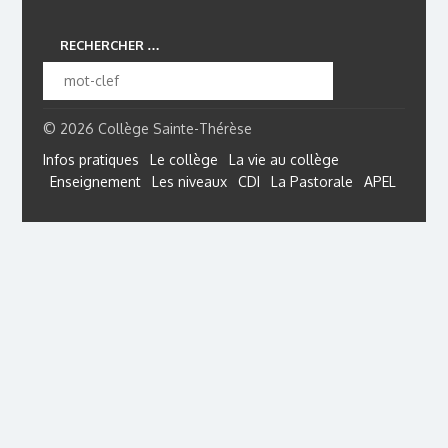
RECHERCHER …
© 2026 Collège Sainte-Thérèse
Infos pratiques
Le collège
La vie au collège
Enseignement
Les niveaux
CDI
La Pastorale
APEL