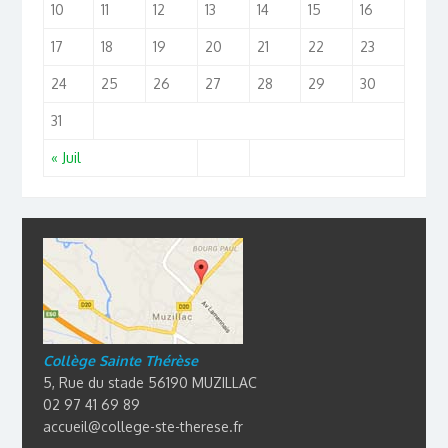
10
11
12
13
14
15
16
17
18
19
20
21
22
23
24
25
26
27
28
29
30
31
« Juil
Collège Sainte Thérèse
5, Rue du stade 56190 MUZILLAC
02 97 41 69 89
accueil@college-ste-therese.fr