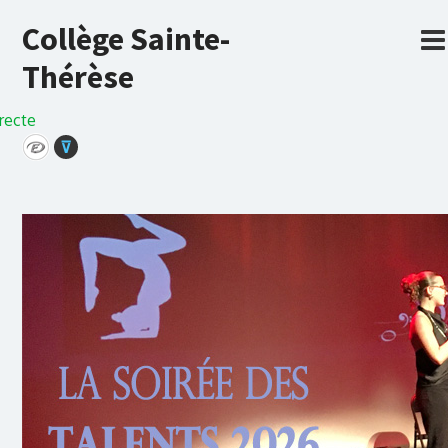
Collège Sainte-
Thérèse
recte
⊽