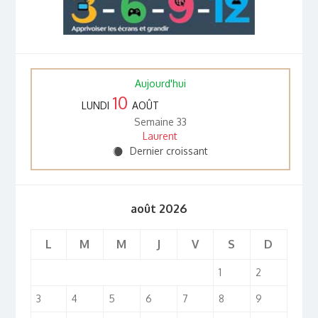
Aujourd'hui
10
LUNDI
AOÛT
Semaine 33
Laurent
Dernier croissant
Y
août 2026
L
M
M
J
V
S
D
1
2
3
4
5
6
7
8
9