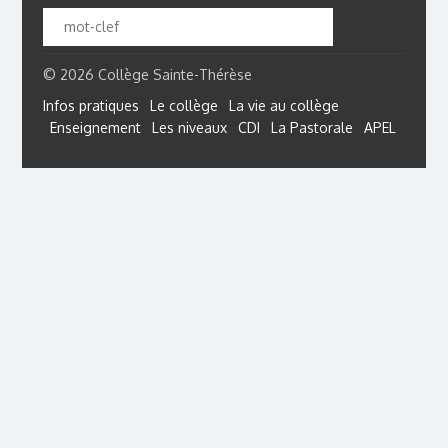
© 2026 Collège Sainte-Thérèse
Infos pratiques
Le collège
La vie au collège
Enseignement
Les niveaux
CDI
La Pastorale
APEL