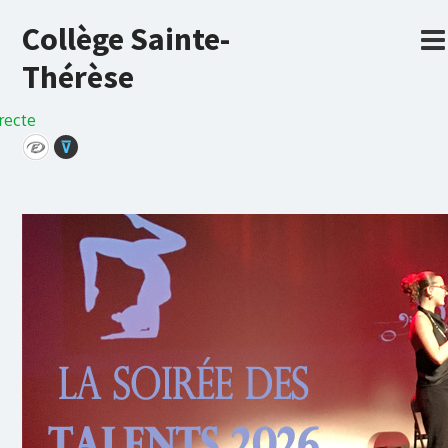
Collège Sainte-
Thérèse
recte
⊽