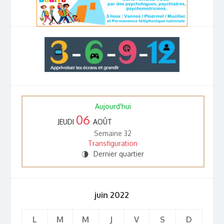
Aujourd'hui
06
JEUDI
AOÛT
Semaine 32
Transfiguration
Dernier quartier
U
juin 2022
L
M
M
J
V
S
D