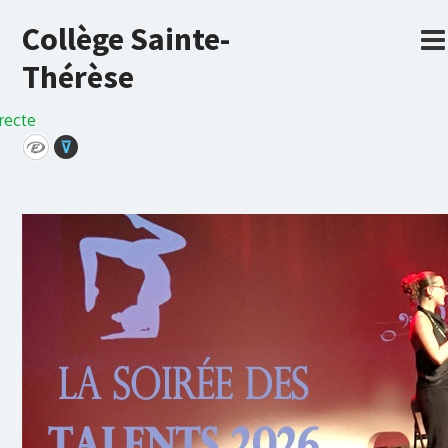
Collège Sainte-
Thérèse
recte
⊽