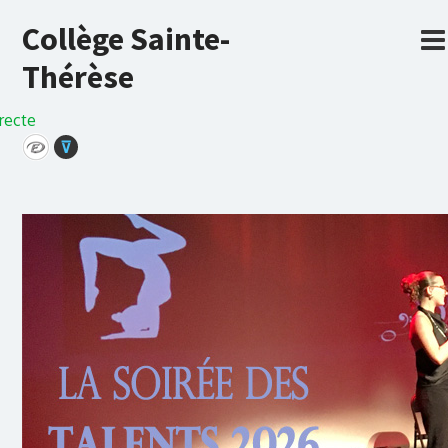
Collège Sainte-
Thérèse
recte
⊽