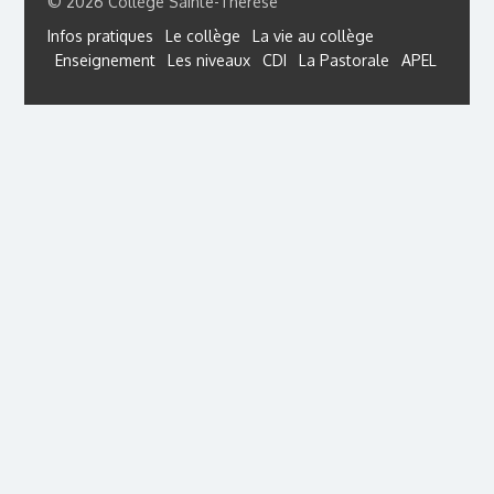
© 2026 Collège Sainte-Thérèse
Infos pratiques
Le collège
La vie au collège
Enseignement
Les niveaux
CDI
La Pastorale
APEL