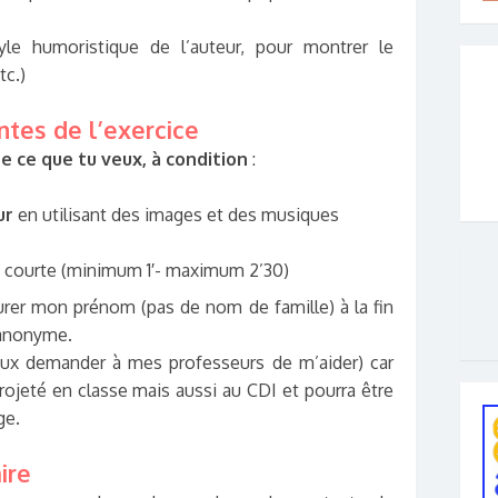
yle humoristique de l’auteur, pour montrer le
tc.)
ntes de l’exercice
re ce que tu veux, à condition
:
ur
en utilisant des images et des musiques
o courte (minimum 1′- maximum 2’30)
igurer mon prénom (pas de nom de famille) à la fin
 anonyme.
peux demander à mes professeurs de m’aider) car
ojeté en classe mais aussi au CDI et pourra être
ge.
ire