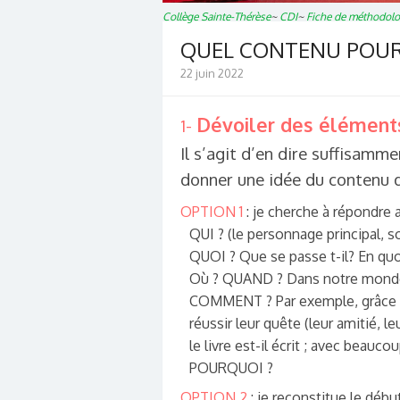
Collège Sainte-Thérèse
~
CDI
~
Fiche de méthodolo
QUEL CONTENU POUR
22 juin 2022
Dévoiler des éléments
1-
Il s’agit d’en dire suffisamm
donner une idée du contenu d
OPTION 1
: je cherche à répondre 
QUI ?
(le personnage principal, s
QUOI ?
Que se passe t-il? En quo
Où ? QUAND ?
Dans notre monde 
COMMENT ?
Par exemple, grâce 
réussir leur quête (leur amitié, 
le livre est-il écrit ; avec beau
POURQUOI ?
OPTION 2
: je reconstitue le début