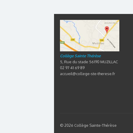
Collège Sainte Thérèse
5, Rue du stade 56190 MUZILLAC
02 97 41 69 89
accueil@college-ste-therese.fr
© 2026 Collège Sainte-Thérèse