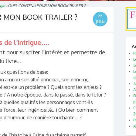
gie
~
QUEL CONTENU POUR MON BOOK TRAILER ?
F
 MON BOOK TRAILER ?
22
JUIN
 de l’intrigue….
A
ent pour susciter l’intérêt et permettre de
P
L
u livre…
S
aux questions de base:
L
d
on ami ou son allié principal, son ennemi)
L
i est-ce un problème ? Quels sont les enjeux ?
A
? A notre époque, dans le passé, dans le futur ?
R
à quelles qualités les personnages vont-ils
p
C
leur force, leur ingéniosité…) Ou bien comment
2
coup d’humour, de manière touchante… ?
P
A
 de l’histoire à l’aide du schéma narratif