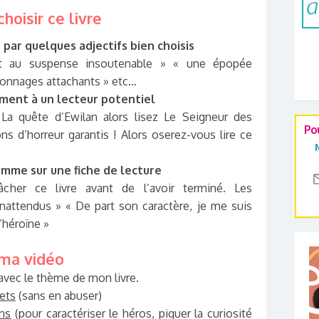
hoisir ce livre
e par quelques adjectifs bien choisis
ant au suspense insoutenable » « une épopée
onnages attachants » etc…
ement à un lecteur potentiel
La quête d’Ewilan alors lisez Le Seigneur des
Po
ns d’horreur garantis ! Alors oserez-vous lire ce
omme sur une fiche de lecture
cher ce livre avant de l’avoir terminé. Les
nattendus » « De part son caractère, je me suis
l’héroïne »
 ma vidéo
avec le thème de mon livre.
fets
(sans en abuser)
ons
(pour caractériser le héros, piquer la curiosité