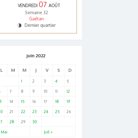
07
VENDREDI
AOÛT
Semaine 32
Gaétan
Dernier quartier
U
juin 2022
L
M
M
J
V
S
D
1
2
3
4
5
6
7
8
9
10
11
12
3
14
15
16
17
18
19
20
21
22
23
24
25
26
27
28
29
30
 Mai
Juil »