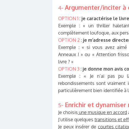
Argumenter/inciter à c
4-
OPTION 1
:
je caractérise le livr
Exemple : « un thriller halet
complètement loufoque, aux pers
OPTION 2
:
je m’adresse direct
Exemple : « si vous avez aimé 
Anneaux ! » ou « Attention frisso
livre ? »
OPTION 3
:
je donne mon avis c
Exemple : « Je n’ai pas pu lâ
rebondissements sont vraiment i
particulièrement bien identifiée à 
Enrichir et dynamiser
5-
Je choisis
une musique en accord
J’utilise quelques
transitions et ef
Je peux insérer de
courtes citati