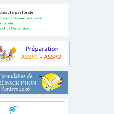
ctualité pastorale
e
rencontre avec Père Xavier
entecôte
eudi de l’Ascension