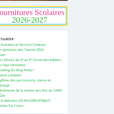
ournitures Scolaires
2026-2027
ctualité
révention et Secours Civiques
e spectacle des Talents 2026
lam
e
er
es élèves de 4
au 1
Forum des Métiers
u Pays Vannetais
ooking for King Arthur !
ction solidaire
ythme des percussions, danse et
artage
érémonie de la remise des Prix du CNRD
026
rix littéraire LES INCORRUPTIBLES
telier Par Coeur