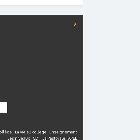
⊼
collège
La vie au collège
Enseignement
Les niveaux
CDI
La Pastorale
APEL