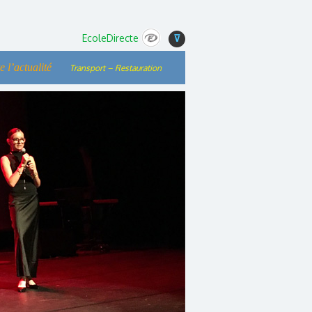
EcoleDirecte
⊽
e l’actualité
Transport – Restauration