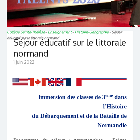
Collège Sainte-Thérèse
~
Enseignement
~
Histoire-Géographie
~
Séjour
éducatif sur le littorale normand
Séjour éducatif sur le littorale
normand
1 juin 2022
ème
Immersion des classes de 3
dans
l’Histoire
du Débarquement et de la Bataille de
Normandie