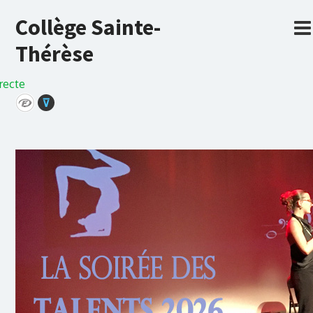
Collège Sainte-
Thérèse
recte
⊽