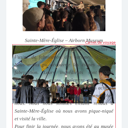
Sainte-Mère-Église – Airborn Museum
Carnet de voyage
Nous avons quitté le domaine pour aller à
l’usine de fabrication des caramels d’Isigny.
Nous avons pu découvrir les étapes de leur
fabrication. Leurs ingrédients sont 100%
français. Nous avons également pu déguster
certains d’eux. Enfin, nous sommes allés acheter
ceux qui nous plaisaient pour en ramener chez
nous. Nous nous sommes ensuite rendus à
Sainte-Mère-Église où nous avons pique-niqué
et visité la ville.
Pour finir la journée, nous avons été au musée