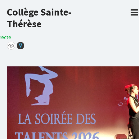
Collège Sainte-
Thérèse
recte
⊽