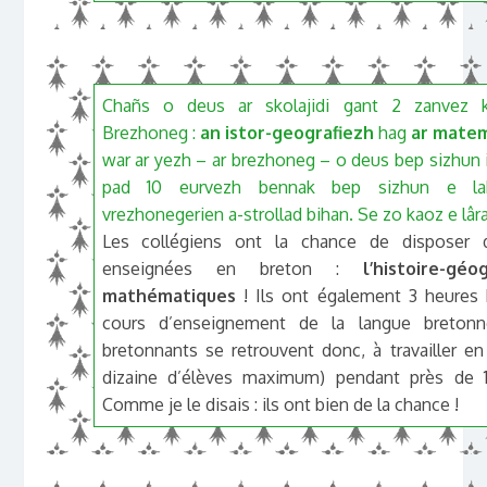
Chañs o deus ar skolajidi gant 2 zanvez 
Brezhoneg :
an istor-geografiezh
hag
ar mate
war ar yezh – ar brezhoneg – o deus bep sizhun i
pad 10 eurvezh bennak bep sizhun e labo
vrezhonegerien a-strollad bihan. Se zo kaoz e lâra
Les collégiens ont la chance de disposer 
enseignées en breton :
l’histoire-géo
mathématiques
! Ils ont également 3 heures
cours d’enseignement de la langue bretonn
bretonnants se retrouvent donc, à travailler en
dizaine d’élèves maximum) pendant près de 
Comme je le disais : ils ont bien de la chance !