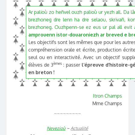
Ar palioù zo heñvel ouzh palioù ur yezh all. Da l
brezhoneg dre lenn ha dre selaou, skrivañ, 
brezhoneg. Ouzhpenn-se ez eus ur pal all evit a
amprouenn istor-douaroniezh ar breved e b
Les objectifs sont les mêmes que pour les autres
compréhension orale et écrite, production écrite
seul ou en interactivité. Avec un objectif supp
èmes
élèves de 3
: passer
l’épreuve d’histoire-
en breton !
Itron Champs
Mme Champs
~~~~~~~~~
Nevezioù
~
Actualité