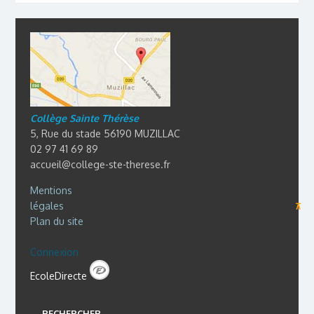
Collège Sainte Thérèse
5, Rue du stade 56190 MUZILLAC
02 97 41 69 89
accueil@college-ste-therese.fr
Mentions
légales
⊼
Plan du site
Connexion
EcoleDirecte
RECHERCHER …