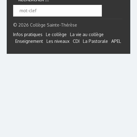
© 2026 Collège Sainte-Thérèse
Infos pratiques
Le collège
La vie au collège
Enseignement
Les niveaux
CDI
La Pastorale
APEL